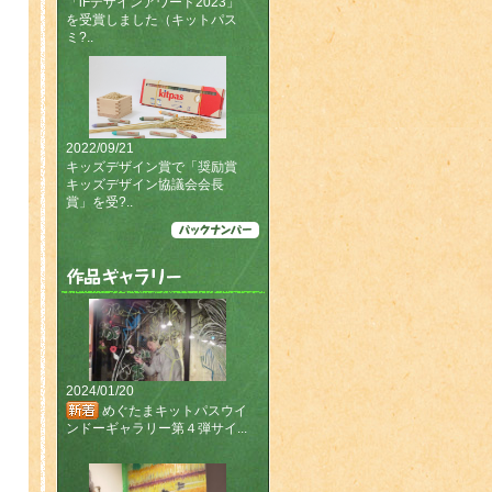
「iFデザインアワード2023」
を受賞しました（キットパス
今年もギフトショーに出展
ミ?..
しました（2023年2月15
日〜2月17日）（第95回東
京インターナショナル・ギ
フト・ショー春2023＠東京
ビッグサイト）多くの皆様
のご来場誠にありがとうご
2022/09/21
ざいました。
キッズデザイン賞で「奨励賞
(2023/02/15〜2023/02/17)
キッズデザイン協議会会長
「第35回2023年新春文紙フ
賞」を受?..
ェア」にて【おひるねまく
ら】が文紙フェア大賞金賞
を受賞しました。
(2023/01/12)
キットパスで“楽がき”でき
るスペシャルカー キットパ
ス号ができました！
(2022/11/11)
2024/01/20
めぐたまキットパスウイ
ンドーギャラリー第４弾サイ...