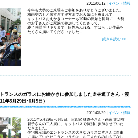
2011/06/12
|
イベント情報
今年も大勢のご来場＆ご参加をありがとうございました。
梅雨空のもと暑すぎず夕方までお天気にも恵まれて、
キットパスおえかきコーナーも10時の開始と同時に、大勢
のお子さんがご家族で参加してくださって、
終了時間ギリギリまで、個性あふれる、すばらしい作品を
たくさん描いてくださいました...
続きを読む >>
トランスのガラスにお絵かきに参加しました＠林道子さん・渡
1年5月29日･6月5日）
2011/05/29
|
イベント情報
2011年5月29日･6月5日、写真家 林道子さん・画家 渡辺有
智子さんの二人展に、キットパスで特別に参加させていた
だきました。
住宅展示場のエントランスの大きなガラスに皆さんに自由
に描いていただこうというのは、お二人からのおもてなし