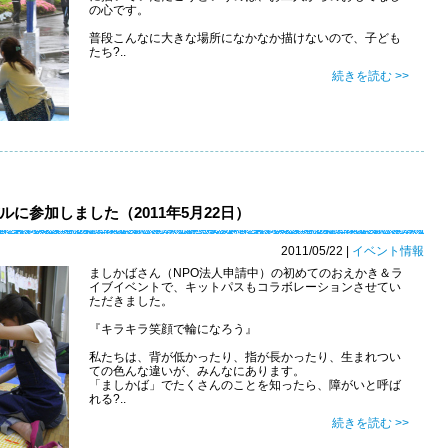
の心です。
普段こんなに大きな場所になかなか描けないので、子ども
たち?..
続きを読む >>
に参加しました（2011年5月22日）
2011/05/22
|
イベント情報
ましかばさん（NPO法人申請中）の初めてのおえかき＆ラ
イブイベントで、キットパスもコラボレーションさせてい
ただきました。
『キラキラ笑顔で輪になろう』
私たちは、背が低かったり、指が長かったり、生まれつい
ての色んな違いが、みんなにあります。
「ましかば」でたくさんのことを知ったら、障がいと呼ば
れる?..
続きを読む >>