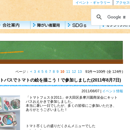
イベント・ギャラリー
アクセス
ページ：
<
3
4
5
6
7
8
9
10
11
12
13
91件〜100件 (全 124件)
パスでトマトの絵を描こう！で参加しました(2011年8月7日)
2011/08/07
|
イベント情報
「トマトフェスタ2011」＠大田区多摩川園商栄会にキット
パスおえかきで参加しました。
本当に暑い一日でしたが、多くの皆様にご参加いただき、
ありがとうございました！
トマト尽くしの盛りだくさんメニューでした
↓ ↓ ↓