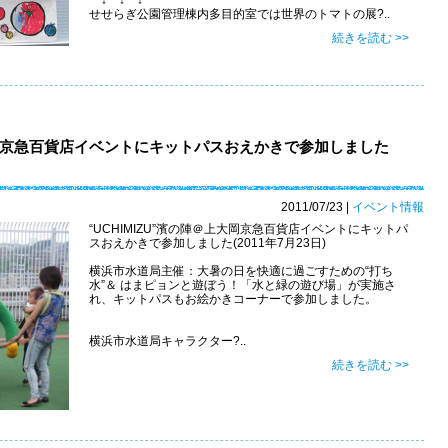
せせらぎ公園管理棟内多目的室では世界のトマトの展?..
続きを読む >>
上大岡京急百貨店イベントにキットパスおえかきで参加しました
2011/07/23
|
イベント情報
“UCHIMIZU”濱の陣＠上大岡京急百貨店イベントにキットパ
スおえかきで参加しました(2011年7月23日)
横浜市水道局主催：大暑の日を快適に過ごすための“打ち
水”＆ はまピョンと遊ぼう！「水と緑の遊び場」が実施さ
れ、キットパスもお絵かきコーナーで参加しました。
横浜市水道局キャラクター?..
続きを読む >>