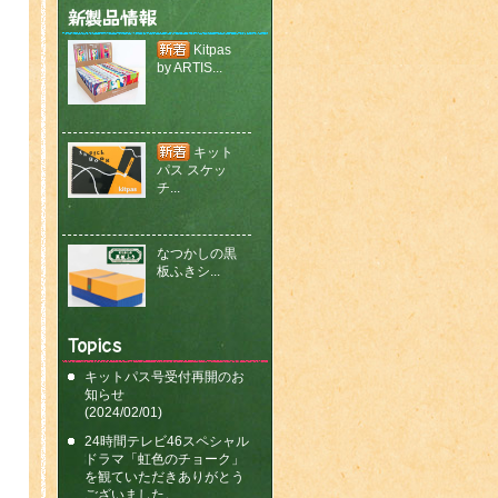
Kitpas
by ARTIS...
キット
パス スケッ
チ...
なつかしの黒
板ふきシ...
なつかしの黒
板ふきシ...
キットパス号受付再開のお
知らせ
(2024/02/01)
24時間テレビ46スペシャル
ホワイトボー
ドラマ「虹色のチョーク」
ドイレイザ?..
を観ていただきありがとう
ございました。