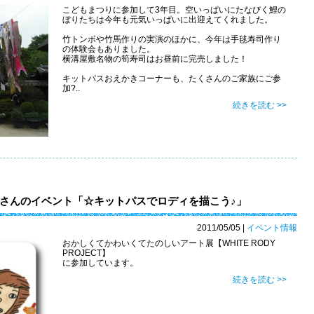
こどもまつりに参加して3年目。空いっぱいにたなびく鯉の
ぼりたちは今年も元気いっぱいに出迎えてくれました。
竹トンボや竹馬作りの実演のほかに、今年は手毬寿司作り
の体験会もありました。
横溝屋敷名物の筍寿司はお昼前に完売しました！
キットパスおえかきコーナーも、たくさんのご家族にご参
加?..
続きを読む >>
さんのイベント「☆キットパスでロディを描こう♪」
2011/05/05
|
イベント情報
おかしくてかわいくてたのしいアート展【WHITE RODY
PROJECT】
に参加しています。
続きを読む >>