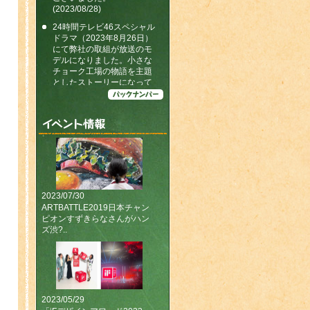
(2023/08/28)
24時間テレビ46スペシャル
ドラマ（2023年8月26日）
にて弊社の取組が放送のモ
デルになりました。小さな
チョーク工場の物語を主題
としたストーリーになって
います。
(2023/07/14)
メディアでのご紹介をまと
めたページをつくりまし
た！
「iFデザインアワード
2023」を受賞しました（キ
ットパスミディアムで受賞
2023/07/30
しました）
(2023/05/29)
ARTBATTLE2019日本チャン
ピオンすずきらなさんがハン
今年も、文具女子博in大阪
ズ渋?..
2023に出展しました。おお
くの皆様のご来場、誠にあ
りがとうございました。
(2023/04/20〜2023/04/23)
【キットパス号に関するお
知らせ】
2023/05/29
(2023/04/02)