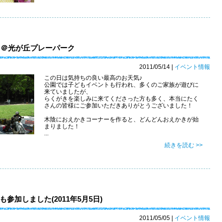
き＠光が丘プレーパーク
2011/05/14
|
イベント情報
この日は気持ちの良い最高のお天気♪
公園では子どもイベントも行われ、多くのご家族が遊びに
来ていましたが、
らくがきを楽しみに来てくださった方も多く、本当にたく
さんの皆様にご参加いただきありがとうございました！
木陰におえかきコーナーを作ると、どんどんおえかきが始
まりました！
...
続きを読む >>
加しました(2011年5月5日)
2011/05/05
|
イベント情報