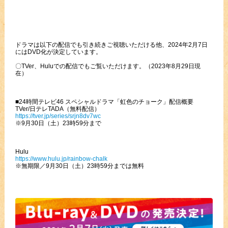
ドラマは以下の配信でも引き続きご視聴いただける他、2024年2月7日
にはDVD化が決定しています。
〇TVer、Huluでの配信でもご覧いただけます。（2023年8月29日現
在）
■24時間テレビ46 スペシャルドラマ「虹色のチョーク」配信概要
TVer/日テレTADA（無料配信）
https://tver.jp/series/srjn8dv7wc
※9月30日（土）23時59分まで
Hulu
https://www.hulu.jp/rainbow-chalk
※無期限／9月30日（土）23時59分までは無料