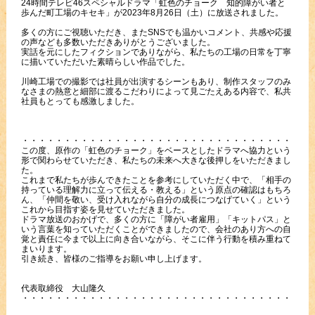
24時間テレビ46スペシャルドラマ「虹色のチョーク 知的障がい者と
歩んだ町工場のキセキ」が2023年8月26日（土）に放送されました。
多くの方にご視聴いただき、またSNSでも温かいコメント、共感や応援
の声なども多数いただきありがとうございました。
実話を元にしたフィクションでありながら、私たちの工場の日常を丁寧
に描いていただいた素晴らしい作品でした。
川崎工場での撮影では社員が出演するシーンもあり、制作スタッフのみ
なさまの熱意と細部に渡るこだわりによって見ごたえある内容で、私共
社員もとっても感激しました。
・・・・・・・・・・・・・・・・・・・・・・・・・・・・・・・・・・
この度、原作の「虹色のチョーク」をベースとしたドラマへ協力という
形で関わらせていただき、私たちの未来へ大きな後押しをいただきまし
た。
これまで私たちが歩んできたことを参考にしていただく中で、「相手の
持っている理解力に立って伝える・教える」という原点の確認はもちろ
ん、「仲間を敬い、受け入れながら自分の成長につなげていく」という
これから目指す姿を見せていただきました。
ドラマ放送のおかげで、多くの方に「障がい者雇用」「キットパス」と
いう言葉を知っていただくことができましたので、会社のあり方への自
覚と責任に今まで以上に向き合いながら、そこに伴う行動を積み重ねて
まいります。
引き続き、皆様のご指導をお願い申し上げます。
代表取締役 大山隆久
・・・・・・・・・・・・・・・・・・・・・・・・・・・・・・・・・・