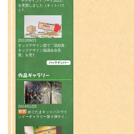
「iFデザインアワード2023」
を受賞しました（キットパス
今年もギフトショーに出展
ミ?..
しました（2023年2月15
日〜2月17日）（第95回東
京インターナショナル・ギ
フト・ショー春2023＠東京
ビッグサイト）多くの皆様
のご来場誠にありがとうご
2022/09/21
ざいました。
キッズデザイン賞で「奨励賞
(2023/02/15〜2023/02/17)
キッズデザイン協議会会長
「第35回2023年新春文紙フ
賞」を受?..
ェア」にて【おひるねまく
ら】が文紙フェア大賞金賞
を受賞しました。
(2023/01/12)
キットパスで“楽がき”でき
るスペシャルカー キットパ
ス号ができました！
(2022/11/11)
2024/01/20
めぐたまキットパスウイ
ンドーギャラリー第４弾サイ...