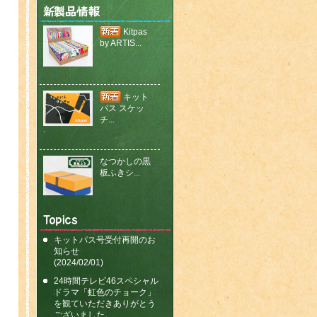
Kitpas
by ARTIS...
キット
パス スケッ
チ...
なつかしの黒
板ふきシ...
なつかしの黒
板ふきシ...
キットパス号受付再開のお
知らせ
(2024/02/01)
24時間テレビ46スペシャル
ホワイトボー
ドラマ「虹色のチョーク」
ドイレイザ?..
を観ていただきありがとう
ございました。