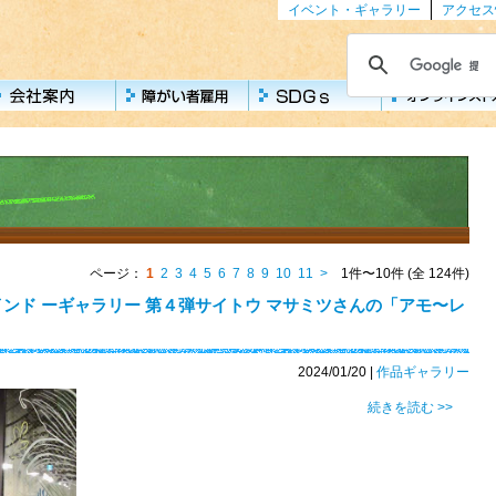
イベント・ギャラリー
アクセス
ページ：
1
2
3
4
5
6
7
8
9
10
11
>
1件〜10件 (全 124件)
ンド ーギャラリー 第４弾サイトウ マサミツさんの「アモ〜レ
2024/01/20
|
作品ギャラリー
続きを読む >>