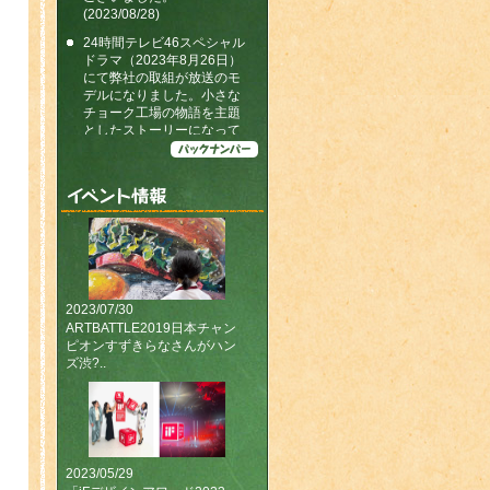
(2023/08/28)
24時間テレビ46スペシャル
ドラマ（2023年8月26日）
にて弊社の取組が放送のモ
デルになりました。小さな
チョーク工場の物語を主題
としたストーリーになって
います。
(2023/07/14)
メディアでのご紹介をまと
めたページをつくりまし
た！
「iFデザインアワード
2023」を受賞しました（キ
ットパスミディアムで受賞
2023/07/30
しました）
(2023/05/29)
ARTBATTLE2019日本チャン
ピオンすずきらなさんがハン
今年も、文具女子博in大阪
ズ渋?..
2023に出展しました。おお
くの皆様のご来場、誠にあ
りがとうございました。
(2023/04/20〜2023/04/23)
【キットパス号に関するお
知らせ】
2023/05/29
(2023/04/02)