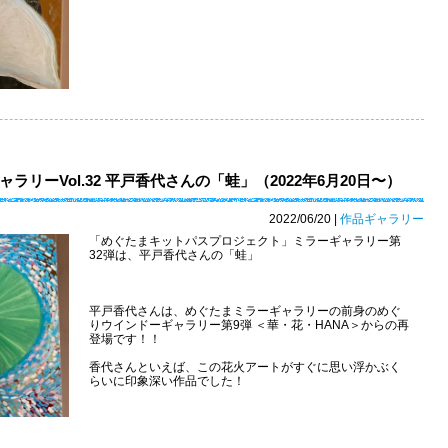
リーVol.32 平戸香代さんの「蛙」（2022年6月20日〜）
2022/06/20
|
作品ギャラリー
「めぐたまキットパスプロジェクト」ミラーギャラリー第
32弾は、平戸香代さんの「蛙」
平戸香代さんは、めぐたまミラーギャラリーの前身のめぐ
りウインドーギャラリー第9弾 ＜華・花・HANA＞からの再
登場です！！
香代さんといえば、この花火アートがすぐに思い浮かぶく
らいに印象深い作品でした！